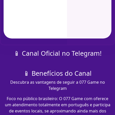
📱 Canal Oficial no Telegram!
📱 Benefícios do Canal
Descubra as vantagens de seguir a 077 Game no
Telegram
Foco no público brasileiro: O 077 Game com​ oferece
um atendimento totalmente em português e participa
de eventos locais, se aproximando ainda mais dos