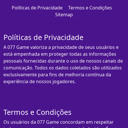
Políticas de Privacidade
Termos e Condições
Sitemap
Políticas de Privacidade
A 077 Game valoriza a privacidade de seus usuários e
está empenhada em proteger todas as informações
pessoais fornecidas durante o uso de nossos canais de
comunicação. Todos os dados coletados são utilizados
exclusivamente para fins de melhoria contínua da
experiência de nossos jogadores.
Termos e Condições
Os usuários da 077 Game concordam em respeitar