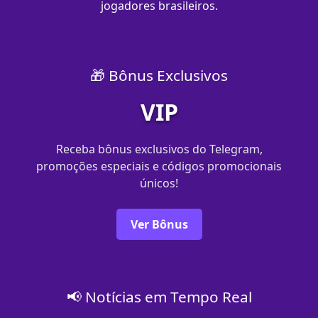
jogadores brasileiros.
🎁 Bônus Exclusivos
VIP
Receba bônus exclusivos do Telegram,
promoções especiais e códigos promocionais
únicos!
Ver Bônus
📢 Notícias em Tempo Real