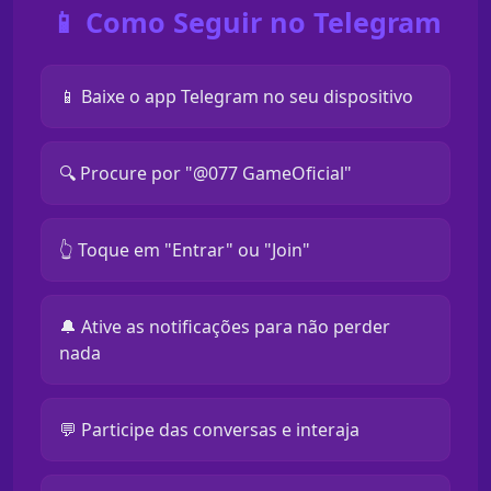
📱 Como Seguir no Telegram
📱 Baixe o app Telegram no seu dispositivo
🔍 Procure por "@077 GameOficial"
👆 Toque em "Entrar" ou "Join"
🔔 Ative as notificações para não perder
nada
💬 Participe das conversas e interaja