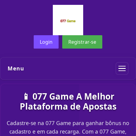
Login
Registrar-se
Menu
📱 077 Game A Melhor
Plataforma de Apostas
Cadastre-se na 077 Game para ganhar bônus no
cadastro e em cada recarga. Com a 077 Game,