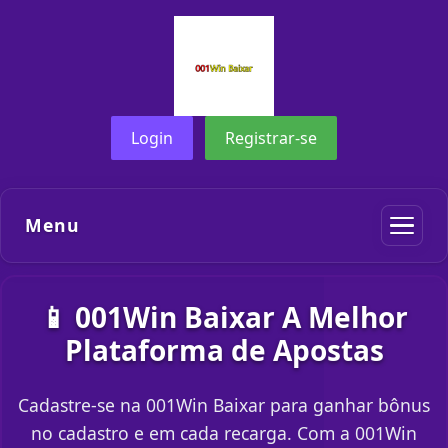
Login
Registrar-se
Menu
📱 001Win Baixar A Melhor
Plataforma de Apostas
Cadastre-se na 001Win Baixar para ganhar bônus
no cadastro e em cada recarga. Com a 001Win