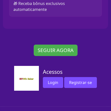
🎁 Receba bônus exclusivos
automaticamente
SEGUIR AGORA
Acessos
Login
Registrar-se